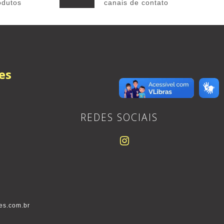
odutos
canais de contato
es
REDES SOCIAIS
es.com.br