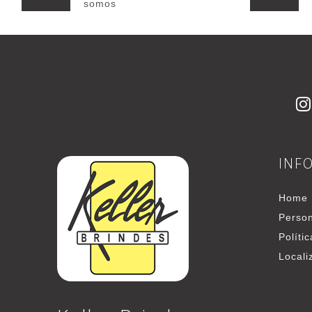
somos
INF
Home
Person
Políti
Locali