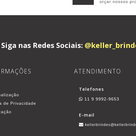
orçar nossos pr
Siga nas Redes Sociais:
@keller_brind
ORMAÇÕES
ATENDIMENTO
Telefones
alização
11 9 9992-9653
ca de Privacidade
zação
E-mail
kellerbrindes@kellerbrind